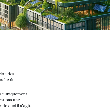
elon des
roche du
lise uniquement
est pas une
 de quoi il s'agit