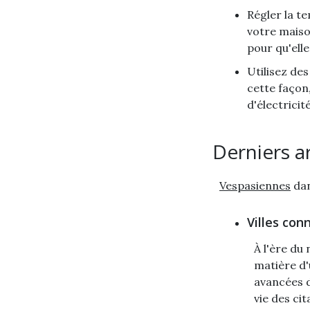
Régler la te
votre maiso
pour qu'ell
Utilisez des
cette façon
d'électricité
Derniers a
Vespasiennes
dan
Villes con
À l'ère du
matière d'
avancées d
vie des ci