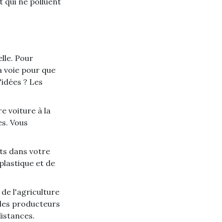
 qui ne polluent
elle. Pour
 voie pour que
'idées ? Les
re voiture à la
es. Vous
its dans votre
 plastique et de
de l'agriculture
z les producteurs
distances.