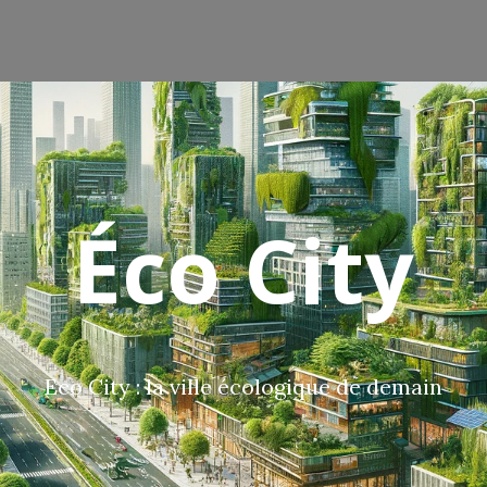
Éco City
Eco City : la ville écologique de demain