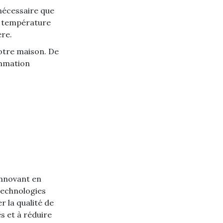
 nécessaire que
la température
ère.
votre maison. De
ommation
innovant en
technologies
r la qualité de
s et à réduire