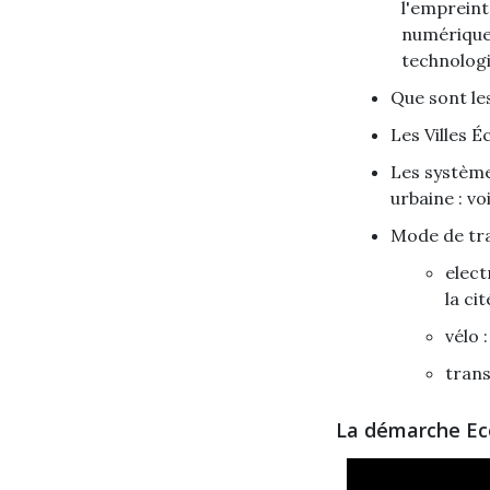
l'empreint
numérique,
technologi
Que sont le
Les Villes 
Les système
urbaine : vo
Mode de tra
elect
la ci
vélo 
trans
La démarche Ec